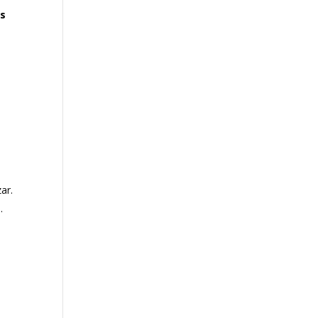
ás
ar.
s
.