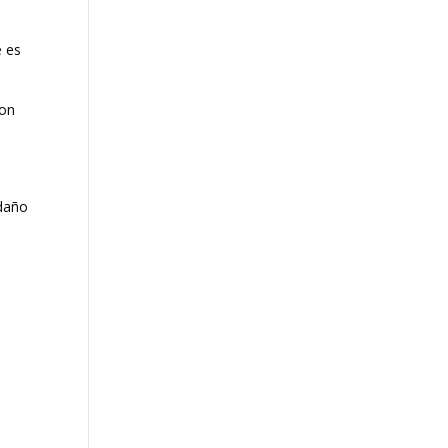
 es
con
 daño